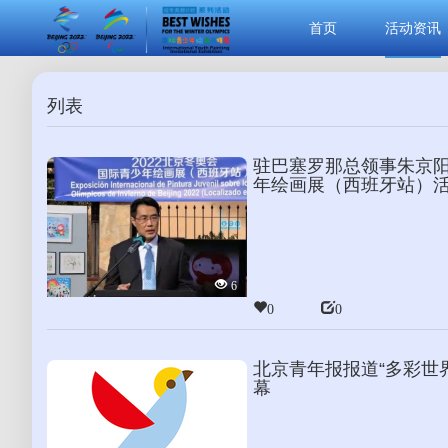
首页
活动资讯
列表
驻巴塞罗那总领事朱京
年绘画展（西班牙站）
6
0
0
北京青年报报道“多彩世
幕