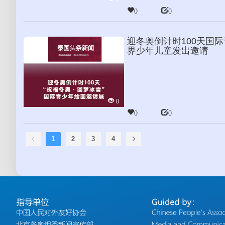
0
0
迎冬奥倒计时100天国
界少年儿童发出邀请
0
0
0
1
2
3
4