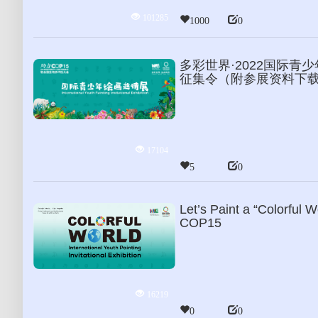
101285
1000
0
多彩世界·2022国际青
征集令（附参展资料下
17104
5
0
Let’s Paint a “Colorful W
COP15
16219
0
0