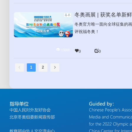
冬奥画展 | 获奖名单新
冬奥官方唯一面向全球征集的画
评祝福冬奥！
15000
0
0
1
2