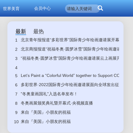
会员中心
世界美育
最新
最热
北京青年报报道“多彩世界”国际青少年绘画邀请展开幕
1
北京商报报道“祝福冬奥·圆梦冰雪”国际青少年绘画邀请展开
2
“祝福冬奥·圆梦冰雪”国际青少年绘画邀请展云上画展开展
3
4
Let’s Paint a “Colorful World” together to Support COP15
5
多彩世界·2022国际青少年绘画邀请展面向全球发出征集令
6
"冬奥童画国礼"入选名单发布！
7
冬奥画展颁奖典礼暨开幕式·央视频直播
8
来自『美国』小朋友的祝福
9
来自『美国』小朋友的祝福
10